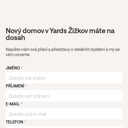
Nový domov v Yards Žižkov máte na
dosah
Napište nám svá přání a představy o ideálním bydlení a my se
vám ozveme.
JMÉNO
*
PŘÍJMENÍ
*
E-MAIL
*
TELEFON
*