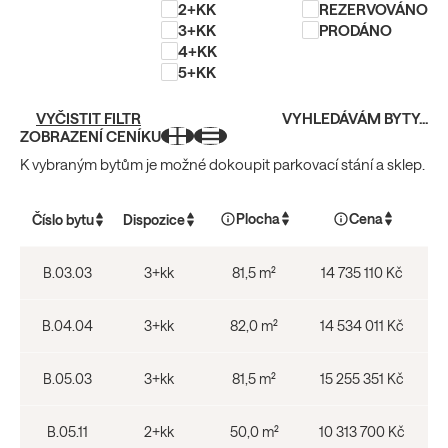
2+KK
REZERVOVÁNO
3+KK
PRODÁNO
4+KK
5+KK
VYČISTIT FILTR
VYHLEDÁVÁM BYTY...
ZOBRAZENÍ CENÍKU
K vybraným bytům je možné dokoupit parkovací stání a sklep.
Plocha
Cena
Číslo bytu
Dispozice
B.03.03
3+kk
81,5 m²
14 735 110 Kč
B.04.04
3+kk
82,0 m²
14 534 011 Kč
B.05.03
3+kk
81,5 m²
15 255 351 Kč
B.05.11
2+kk
50,0 m²
10 313 700 Kč