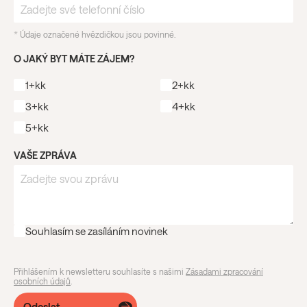
*
Údaje označené hvězdičkou jsou povinné.
O JAKÝ BYT MÁTE ZÁJEM?
1+kk
2+kk
3+kk
4+kk
5+kk
VAŠE ZPRÁVA
Souhlasím se zasíláním novinek
Přihlášením k newsletteru souhlasíte s našimi
Zásadami zpracování
osobních údajů
.
Odeslat