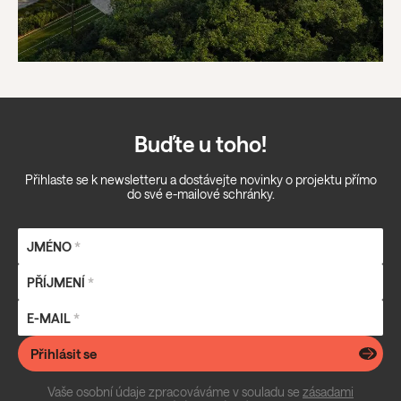
Buďte u toho!
Přihlaste se k newsletteru a dostávejte novinky o projektu přímo
do své e-mailové schránky.
JMÉNO
*
PŘÍJMENÍ
*
E-MAIL
*
Přihlásit se
Vaše osobní údaje zpracováváme v souladu se
zásadami