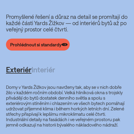
Standardy
Promyšlené řešení a důraz na detail se promítají do
každé části Yards Žižkov — od interiérů bytů až po
veřejný prostor celé čtvrti.
Prohlédnout si standardy
Exteriér
Interiér
Domy v Yards Žižkov jsou navrženy tak, aby se v nich dobře
žilo v každém ročním období. Velká hliníková okna s trojskly
přivádějí do bytů dostatek denního světla a spolu s
exteriérovým stíněním i chlazením ve všech bytech pomáhají
udržovat příjemné klima i během horkých letních dní. Zelené
střechy přispívají k lepšímu mikroklimatu celé čtvrti.
Industriální detaily na fasádách i ve veřejném prostoru pak
jemně odkazují na historii bývalého nákladového nádraží.