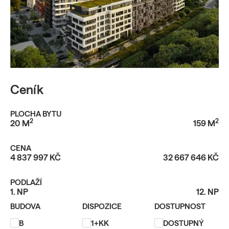
Ceník
PLOCHA BYTU
2
2
20
M
159
M
CENA
4 837 997
KČ
32 667 646
KČ
PODLAŽÍ
1. NP
12. NP
BUDOVA
DISPOZICE
DOSTUPNOST
B
1+KK
DOSTUPNÝ