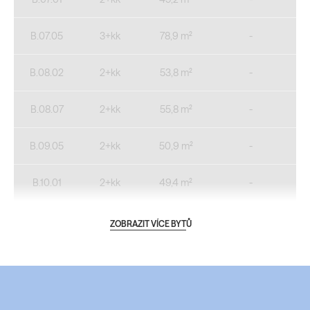
B.07.05
3+kk
78,9 m²
-
B.08.02
2+kk
53,8 m²
-
B.08.07
2+kk
55,8 m²
-
B.09.05
2+kk
50,9 m²
-
B.10.01
2+kk
49,4 m²
-
ZOBRAZIT VÍCE BYTŮ