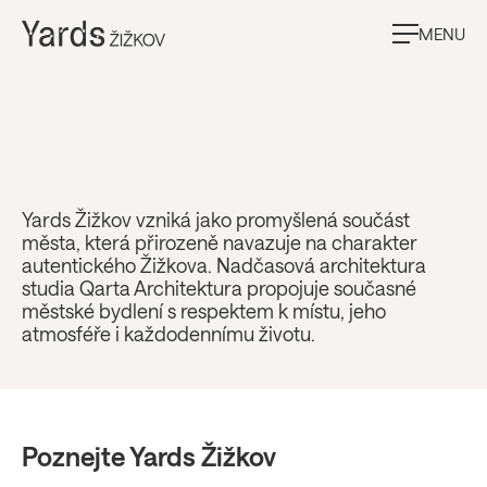
MENU
Domov, který drží
Yards Žižkov vzniká jako promyšlená součást
města, která přirozeně navazuje na charakter
tempo s vámi
autentického Žižkova. Nadčasová architektura
studia Qarta Architektura propojuje současné
městské bydlení s respektem k místu, jeho
atmosféře i každodennímu životu.
Poznejte Yards Žižkov