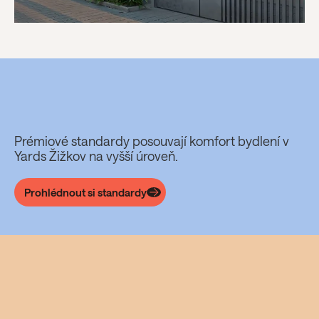
Standardy
Prémiové standardy posouvají komfort bydlení v
Yards Žižkov na vyšší úroveň.
Prohlédnout si standardy