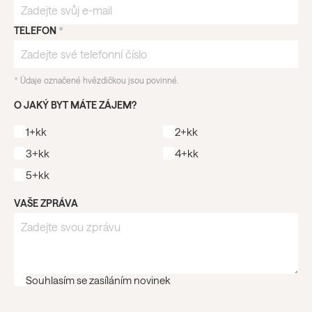
TELEFON
*
*
Údaje označené hvězdičkou jsou povinné.
O JAKÝ BYT MÁTE ZÁJEM?
1+kk
2+kk
3+kk
4+kk
5+kk
VAŠE ZPRÁVA
Souhlasím se zasíláním novinek