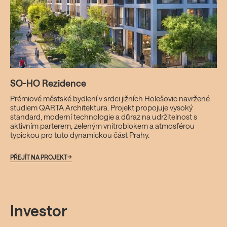
Q 
Pr
Bra
SO-HO Rezidence
Du
sta
Prémiové městské bydlení v srdci jižních Holešovic navržené
živ
studiem QARTA Architektura. Projekt propojuje vysoký
standard, moderní technologie a důraz na udržitelnost s
aktivním parterem, zeleným vnitroblokem a atmosférou
typickou pro tuto dynamickou část Prahy.
PŘE
PŘEJÍT NA PROJEKT
Investor