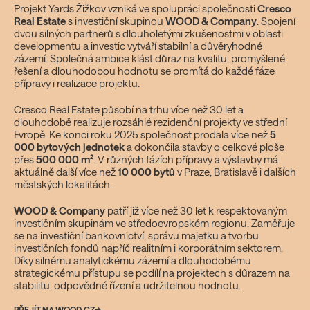
Projekt Yards Žižkov vzniká ve spolupráci společnosti
Cresco
Real Estate
s investiční skupinou
WOOD & Company
. Spojení
dvou silných partnerů s dlouholetými zkušenostmi v oblasti
developmentu a investic vytváří stabilní a důvěryhodné
zázemí. Společná ambice klást důraz na kvalitu, promyšlené
řešení a dlouhodobou hodnotu se promítá do každé fáze
přípravy i realizace projektu.
Cresco Real Estate působí na trhu více než 30 let a
dlouhodobě realizuje rozsáhlé rezidenční projekty ve střední
Evropě. Ke konci roku 2025 společnost prodala více než
5
000 bytových jednotek
a dokončila stavby o celkové ploše
přes
500 000 m²
. V různých fázích přípravy a výstavby má
aktuálně další více než
10 000 bytů
v Praze, Bratislavě i dalších
městských lokalitách.
WOOD & Company
patří již více než 30 let k respektovaným
investičním skupinám ve středoevropském regionu. Zaměřuje
se na investiční bankovnictví, správu majetku a tvorbu
investičních fondů napříč realitním i korporátním sektorem.
Díky silnému analytickému zázemí a dlouhodobému
strategickému přístupu se podílí na projektech s důrazem na
stabilitu, odpovědné řízení a udržitelnou hodnotu.
PŘEJÍT NA WOOD.CZ