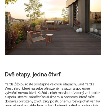
Dvě etapy, jedna čtvrť
Yards Žižkov roste postupně ve dvou etapách, East Yard a
West Yard, které na sebe přirozeně navazují a společně
vytvářejí novou čtvrť. Každá z nich má vlastní zelený vnitroblok
a spolu utvářejí náměstí se službami a obchody, které místu
dodávají přirozený život. Díky postupnému rozvoji čtvrť vzniká
promyšleně a s ohledem na každodenní potřeby budoucích