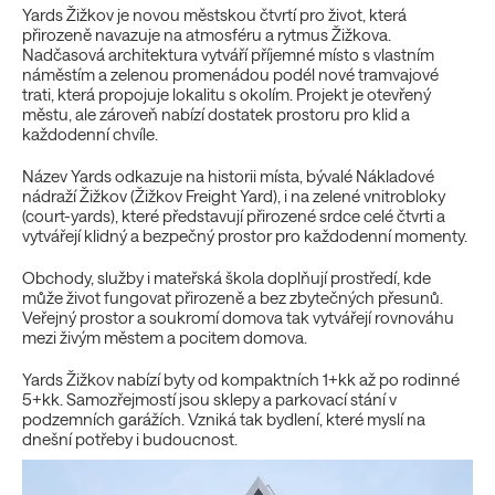
Yards Žižkov je novou městskou čtvrtí pro život, která
přirozeně navazuje na atmosféru a rytmus Žižkova.
Nadčasová architektura vytváří příjemné místo s vlastním
náměstím a zelenou promenádou podél nové tramvajové
trati, která propojuje lokalitu s okolím. Projekt je otevřený
městu, ale zároveň nabízí dostatek prostoru pro klid a
každodenní chvíle.
Název Yards odkazuje na historii místa, bývalé Nákladové
nádraží Žižkov (Žižkov Freight Yard), i na zelené vnitrobloky
(court-yards), které představují přirozené srdce celé čtvrti a
vytvářejí klidný a bezpečný prostor pro každodenní momenty.
Obchody, služby i mateřská škola doplňují prostředí, kde
může život fungovat přirozeně a bez zbytečných přesunů.
Veřejný prostor a soukromí domova tak vytvářejí rovnováhu
mezi živým městem a pocitem domova.
Yards Žižkov nabízí byty od kompaktních 1+kk až po rodinné
5+kk. Samozřejmostí jsou sklepy a parkovací stání v
podzemních garážích. Vzniká tak bydlení, které myslí na
dnešní potřeby i budoucnost.