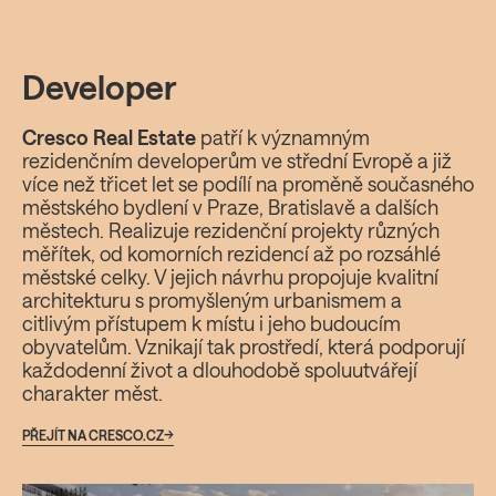
Kdo stojí za Yards
Developer
Žižkov
Cresco Real Estate
patří k významným
rezidenčním developerům ve střední Evropě a již
více než třicet let se podílí na proměně současného
městského bydlení v Praze, Bratislavě a dalších
městech. Realizuje rezidenční projekty různých
měřítek, od komorních rezidencí až po rozsáhlé
městské celky. V jejich návrhu propojuje kvalitní
architekturu s promyšleným urbanismem a
citlivým přístupem k místu i jeho budoucím
obyvatelům. Vznikají tak prostředí, která podporují
každodenní život a dlouhodobě spoluutvářejí
charakter měst.
PŘEJÍT NA CRESCO.CZ