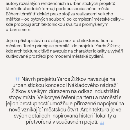
autory rozsáhlých rezidenčních a urbanistických projektů,
které dlouhodobě formují podobu současného města.
Během téměř tří dekád praxe stojí za realizacemi velkého
měřítka – od bytových souborů po komplexní městské celky –
kde propojují architektonickou kvalitu s promyšleným
urbanismem.
Jejich přístup staví na dialogu mezi architekturou, lidmi a
městem. Tento princip se promítá i do projektu Yards Žižkov,
kde architektura citlivě navazuje na charakter lokality a vytváří
kultivované prostředí pro moderní městské bydlení.
Návrh projektu Yards Žižkov navazuje na
urbanistickou koncepci Nákladového nádraží
Žižkov s velkým důrazem na odkaz industriální
stopy místa. Velkorysé řešení parteru a náměstí s
jejich prostupností umožňuje přirozené napojení na
nově vznikající městskou čtvrť. Architektura je ve
svých detailech inspirovaná historií lokality a
přetvořená v současném pojetí.