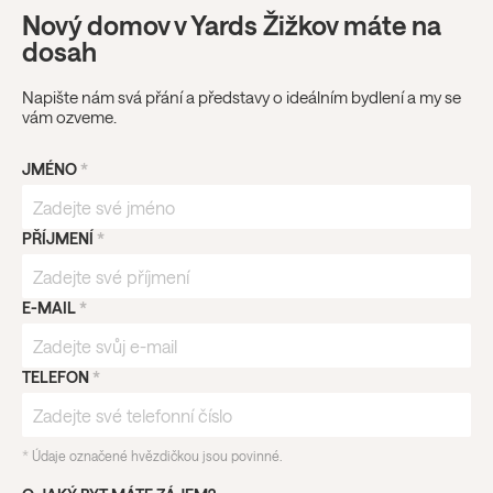
Nový domov v Yards Žižkov máte na
dosah
Napište nám svá přání a představy o ideálním bydlení a my se
vám ozveme.
JMÉNO
*
PŘÍJMENÍ
*
E-MAIL
*
TELEFON
*
*
Údaje označené hvězdičkou jsou povinné.