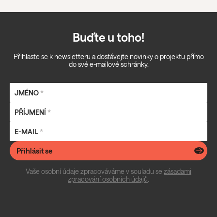
Buďte u toho!
Přihlaste se k newsletteru a dostávejte novinky o projektu přímo
do své e-mailové schránky.
JMÉNO
*
PŘÍJMENÍ
*
E-MAIL
*
Přihlásit se
Vaše osobní údaje zpracováváme v souladu se
zásadami
zpracování osobních údajů
.