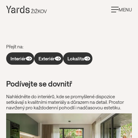
MENU
Galerie
Přejít na:
Interiér
Exteriér
Lokalita
Podívejte se dovnitř
Nahlédněte do interiérů, kde se promyšlené dispozice
setkávají s kvalitními materiály a důrazem na detail. Prostor
navržený pro každodenní pohodlí i nadčasovou estetiku.