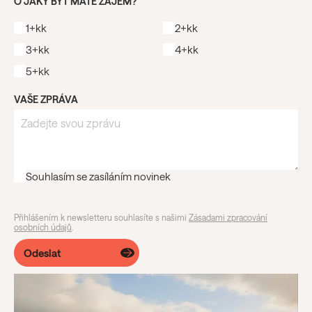
O JAKÝ BYT MÁTE ZÁJEM?
1+kk
2+kk
3+kk
4+kk
5+kk
VAŠE ZPRÁVA
Souhlasím se zasíláním novinek
Přihlášením k newsletteru souhlasíte s našimi
Zásadami zpracování
osobních údajů
.
Odeslat