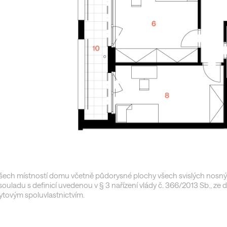
ech místností domu včetně půdorysné plochy všech svislých nosný
ouladu s definicí uvedenou v § 3 nařízení vlády č. 366/2013 Sb., ze 
 bytovým spoluvlastnictvím.