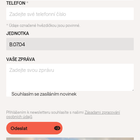
TELEFON
*
*
Údaje označené hvězdičkou jsou povinné.
JEDNOTKA
VAŠE ZPRÁVA
Souhlasím se zasíláním novinek
Přihlášením k newsletteru souhlasíte s našimi
Zásadami zpracování
osobních údajů
.
Odeslat