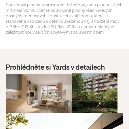
Podlahová plocha znamená vnitřní půdorysnou plochu všech
místností domu včetně půdorysné plochy všech svislých
nosných i nenosných konstrukcí uvnitř domu, která je
stanovena v souladu s definicí uvedenou v § 3 nařízení vlády
č. 366/2013 Sb., ze dne 30. října 2013, o úpravě některých
záležitostí souvisejících s bytovým spoluvlastnictvím.
Prohlédněte si Yards v detailech