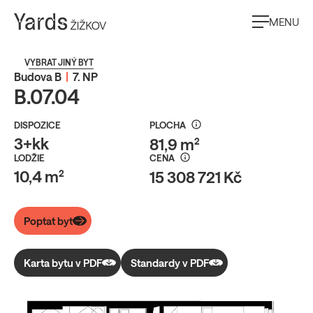
MENU
VYBRAT JINÝ BYT
Budova B
|
7. NP
B.07.04
DISPOZICE
PLOCHA
3+kk
81,9 m²
LODŽIE
CENA
10,4 m²
15 308 721 Kč
Poptat byt
Karta bytu v PDF
Standardy v PDF