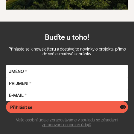
Buďte u toho!
Přihlaste se k newsletteru a dostávejte novinky o projektu přímo
do své e-mailové schránky.
JMÉNO
*
PŘÍJMENÍ
*
E-MAIL
*
Přihlásit se
Vaše osobní údaje zpracováváme v souladu se
zásadami
zpracování osobních údajů
.