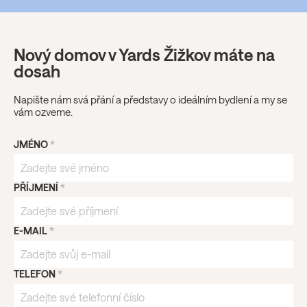
Nový domov v Yards Žižkov máte na
dosah
Napište nám svá přání a představy o ideálním bydlení a my se
vám ozveme.
JMÉNO
*
PŘÍJMENÍ
*
E-MAIL
*
TELEFON
*