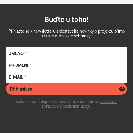
Buďte u toho!
Přihlaste se k newsletteru a dostávejte novinky o projektu přímo
do své e-mailové schránky.
JMÉNO
*
PŘÍJMENÍ
*
E-MAIL
*
Přihlásit se
Vaše osobní údaje zpracováváme v souladu se
zásadami
zpracování osobních údajů
.