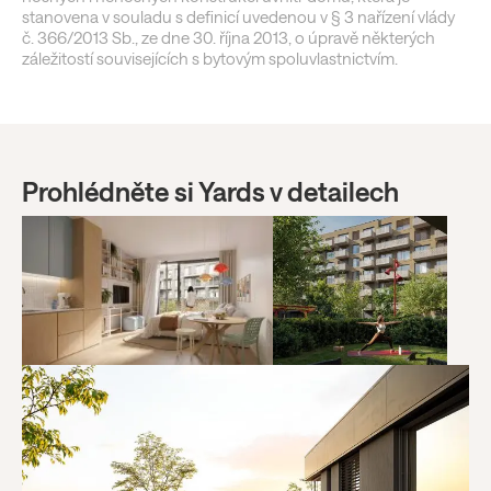
stanovena v souladu s definicí uvedenou v § 3 nařízení vlády
č. 366/2013 Sb., ze dne 30. října 2013, o úpravě některých
záležitostí souvisejících s bytovým spoluvlastnictvím.
Prohlédněte si Yards v detailech