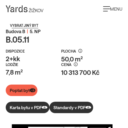
MENU
VYBRAT JINÝ BYT
Budova B
|
5. NP
B.05.11
DISPOZICE
PLOCHA
2+kk
50,0 m²
LODŽIE
CENA
7,8 m²
10 313 700 Kč
Poptat byt
Karta bytu v PDF
Standardy v PDF