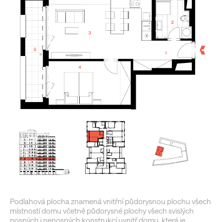
Podlahová plocha znamená vnitřní půdorysnou plochu všech
místností domu včetně půdorysné plochy všech svislých
nosných i nenosných konstrukcí uvnitř domu, která je