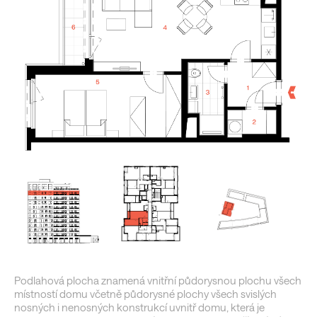
Podlahová plocha znamená vnitřní půdorysnou plochu všech
místností domu včetně půdorysné plochy všech svislých
nosných i nenosných konstrukcí uvnitř domu, která je