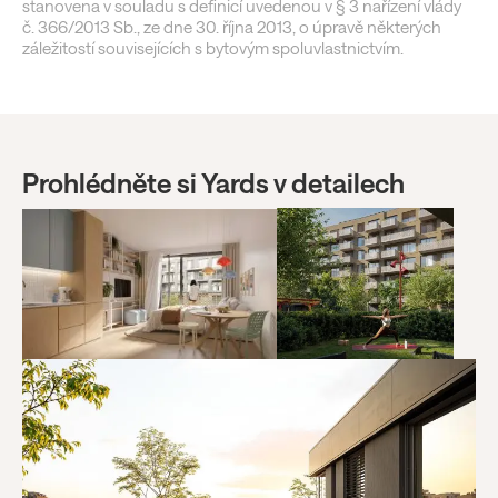
stanovena v souladu s definicí uvedenou v § 3 nařízení vlády
č. 366/2013 Sb., ze dne 30. října 2013, o úpravě některých
záležitostí souvisejících s bytovým spoluvlastnictvím.
Prohlédněte si Yards v detailech