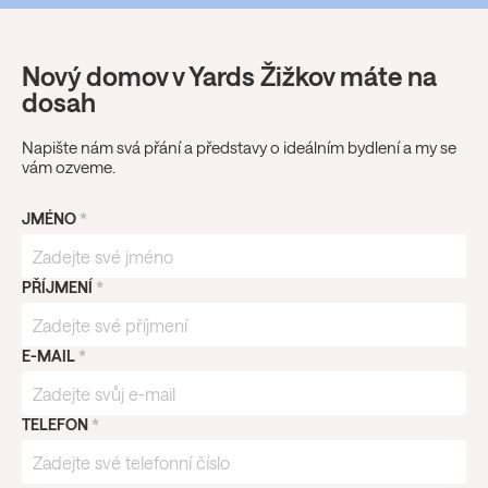
Nový domov v Yards Žižkov máte na
dosah
Napište nám svá přání a představy o ideálním bydlení a my se
vám ozveme.
JMÉNO
*
PŘÍJMENÍ
*
E-MAIL
*
TELEFON
*