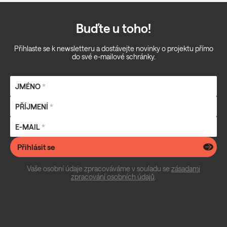
Buďte u toho!
Přihlaste se k newsletteru a dostávejte novinky o projektu přímo
do své e-mailové schránky.
JMÉNO
*
PŘÍJMENÍ
*
E-MAIL
*
Přihlásit se
Vaše osobní údaje zpracováváme v souladu se
zásadami
zpracování osobních údajů
.