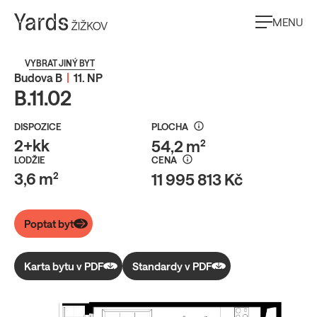
MENU
VYBRAT JINÝ BYT
Budova B
|
11. NP
B.11.02
DISPOZICE
PLOCHA
2+kk
54,2 m²
LODŽIE
CENA
3,6 m²
11 995 813 Kč
Poptat byt
Karta bytu v PDF
Standardy v PDF