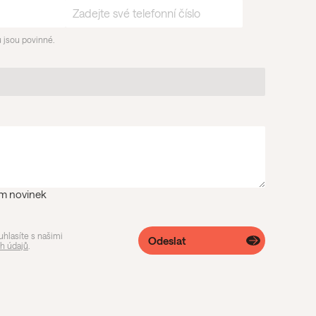
 jsou povinné.
ím novinek
uhlasíte s našimi
Odeslat
h údajů
.