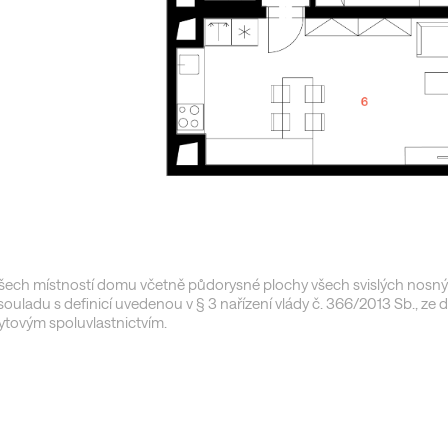
ech místností domu včetně půdorysné plochy všech svislých nosný
ouladu s definicí uvedenou v § 3 nařízení vlády č. 366/2013 Sb., ze 
 bytovým spoluvlastnictvím.