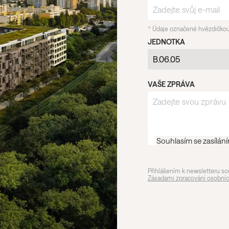
*
Údaje označené hvězdičkou
JEDNOTKA
VAŠE ZPRÁVA
Souhlasím se zasílán
Přihlášením k newsletteru so
Zásadami zpracování osobníc