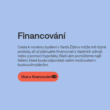
Financování
Cesta k novému bydlení v Yards Žižkov může mít různé
podoby, ať už plánujete financovat z vlastních zdrojů
nebo s pomocí hypotéky. Rádi vám pomůžeme najít
řešení, které bude odpovídat vašim možnostem i
budoucím plánům.
Více o financování