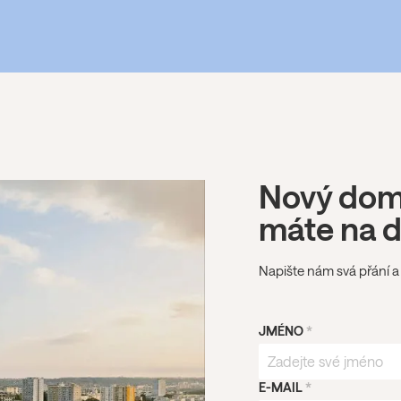
Nový domo
máte na 
Napište nám svá přání a
JMÉNO
*
E-MAIL
*