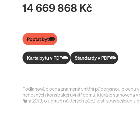
14 669 868 Kč
Poptat byt
Karta bytu v PDF
Standardy v PDF
Podlahová plocha znamená vnitřní půdorysnou plochu vš
nenosných konstrukcí uvnitř domu, která je stanovena v s
října 2013, o úpravě některých záležitostí souvisejících s