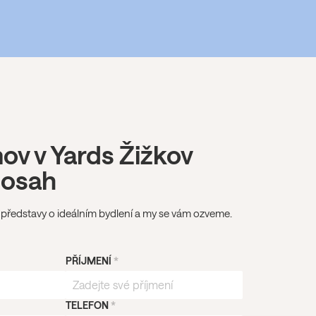
v v Yards Žižkov
dosah
 představy o ideálním bydlení a my se vám ozveme.
PŘÍJMENÍ
*
TELEFON
*