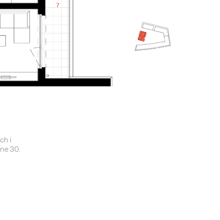
ch i
dne 30.