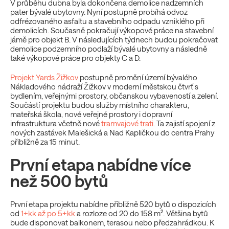
V průběhu dubna byla dokončena demolice nadzemních
pater bývalé ubytovny. Nyní postupně probíhá odvoz
odfrézovaného asfaltu a stavebního odpadu vzniklého při
demolicích. Současně pokračují výkopové práce na stavební
jámě pro objekt B. V následujících týdnech budou pokračovat
demolice podzemního podlaží bývalé ubytovny a následně
také výkopové práce pro objekty C a D.
Projekt Yards Žižkov
postupně promění území bývalého
Nákladového nádraží Žižkov v moderní městskou čtvrť s
bydlením, veřejnými prostory, občanskou vybaveností a zelení.
Součástí projektu budou služby místního charakteru,
mateřská škola, nové veřejné prostory i dopravní
infrastruktura včetně nové
tramvajové trati
. Ta zajistí spojení z
nových zastávek Malešická a Nad Kapličkou do centra Prahy
přibližně za 15 minut.
První etapa nabídne více
než 500 bytů
První etapa projektu nabídne přibližně 520 bytů o dispozicích
od
1+kk až po 5+kk
a rozloze od 20 do 158 m². Většina bytů
bude disponovat balkonem, terasou nebo předzahrádkou.
K