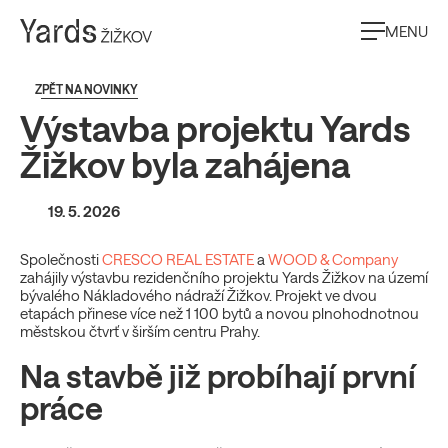
MENU
ZPĚT NA NOVINKY
Výstavba projektu Yards
Žižkov byla zahájena
19. 5. 2026
Společnosti
CRESCO REAL ESTATE
a
WOOD & Company
zahájily výstavbu rezidenčního projektu
Yards Žižkov
na území
bývalého Nákladového nádraží Žižkov. Projekt ve dvou
etapách přinese více než 1 100 bytů a novou plnohodnotnou
městskou čtvrť v širším centru Prahy.
Na stavbě již probíhají první
práce