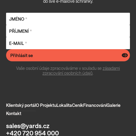
do své e-mailové schránky.
JMÉNO
*
PŘÍJMENÍ
*
E-MAIL
*
Přihlásit se
Vaše osobní údaje zpracováváme v souladu se
zásadami
zpracování osobních údajů
.
Klientský portál
O Projektu
Lokalita
Ceník
Financování
Galerie
Kontakt
sales@yards.cz
+420 720 954 000