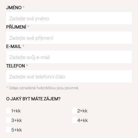
JMÉNO
*
PŘÍJMENÍ
*
E-MAIL
*
TELEFON
*
*
Údaje označené hvězdičkou jsou povinné.
O JAKÝ BYT MÁTE ZÁJEM?
1+kk
2+kk
3+kk
4+kk
5+kk